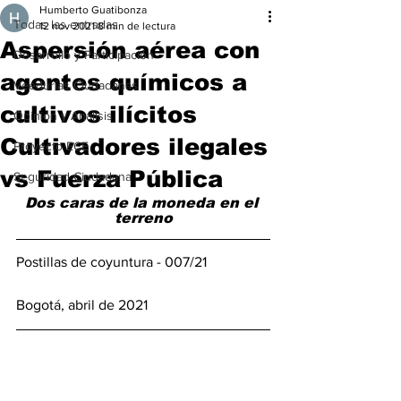
Humberto Guatibonza
Todas las entradas
12 nov 2021
8 min de lectura
Aspersión aérea con
Desarrollo y Participación
agentes químicos a
Veedurías Ciudadanas
cultivos ilícitos
Opinión y Análisis
Cultivadores ilegales
Proyecto ECE
vs Fuerza Pública
Seguridad Ciudadana
Dos caras de la moneda en el 
terreno
Postillas de coyuntura - 007/21 
Bogotá, abril de 2021