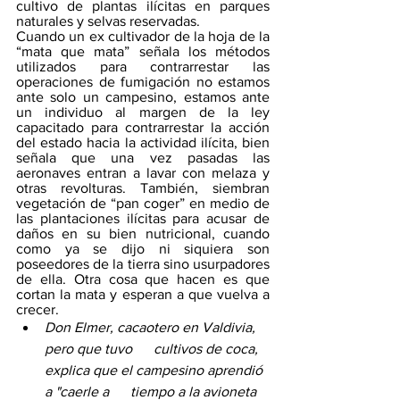
cultivo de plantas ilícitas en parques 
naturales y selvas reservadas. 
Cuando un ex cultivador de la hoja de la 
“mata que mata” señala los métodos 
utilizados para contrarrestar las 
operaciones de fumigación no estamos 
ante solo un campesino, estamos ante 
un individuo al margen de la ley 
capacitado para contrarrestar la acción 
del estado hacia la actividad ilícita, bien 
señala que una vez pasadas las 
aeronaves entran a lavar con melaza y 
otras revolturas. También, siembran 
vegetación de “pan coger” en medio de 
las plantaciones ilícitas para acusar de 
daños en su bien nutricional, cuando 
como ya se dijo ni siquiera son 
poseedores de la tierra sino usurpadores 
de ella. Otra cosa que hacen es que 
cortan la mata y esperan a que vuelva a 
crecer.
Don Elmer, cacaotero en Valdivia, 
pero que tuvo      cultivos de coca, 
explica que el campesino aprendió 
a "caerle a      tiempo a la avioneta 