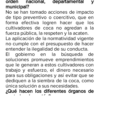
orden nacional, departamental y 
municipal? 
No se han tomado acciones de impacto 
de tipo preventivo o coercitivo, que en 
forma efectiva logren hacer que los 
cultivadores de coca no agredan a la 
fuerza pública, la respeten y la acaten. 
La aplicación de la normatividad vigente 
no cumple con el presupuesto de hacer 
entender la ilegalidad de su conducta. 
El gobierno en la búsqueda de 
soluciones promueve emprendimientos 
que le generan a estos cultivadores con 
trabajo y esfuerzo, el dinero necesario 
para sus obligaciones y así evitar que se 
dediquen a la siembra de la coca, como 
única solución a sus necesidades.
¿Qué hacen los diferentes órganos de 
control en la nación?
Su trabajo muchas veces se enfoca en la 
garantía de derechos y deberes de 
ciudadanos que desconocen el orden 
legal, y tal vez sin darse cuenta se han 
convertido en una herramienta útil para 
quienes están fuera de la ley.
¿Qué hacen los colombianos al margen 