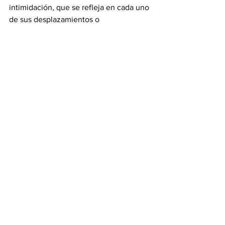
intimidación, que se refleja en cada uno 
de sus desplazamientos o 
convocatorias. 
Las organizaciones criminales y 
terroristas fortalecidas por acuerdos de 
paz no desarrollados, pero si con 
beneficios e inmunidades para sus 
dirigentes y actividades delincuenciales.
La respuesta
Solo la sociedad, conformada por el 
pueblo que delega su poder mediante 
su voto libre y voluntario en el 
ejecutivo, puede y debe cambiar el 
caos en que estamos.
No se debe esperar al mañana por que 
puede ser tarde. La dirigencia política 
no está a la altura de las circunstancias 
y realidad del país, sigue midiendo sus 