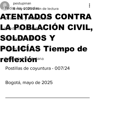
pestupinan
Todas las entradas
8 may 2025
3 min de lectura
ATENTADOS CONTRA
Desarrollo y Participación
LA POBLACIÓN CIVIL,
Veedurías Ciudadanas
SOLDADOS Y
Opinión y Análisis
POLICÍAS Tiempo de
Proyecto ECE
reflexión
Seguridad Ciudadana
Postillas de coyuntura - 007/24 
Bogotá, mayo de 2025