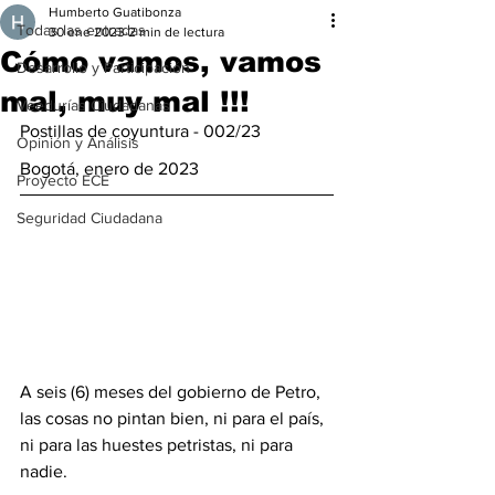
Humberto Guatibonza
Todas las entradas
30 ene 2023
2 min de lectura
Cómo vamos, vamos
Desarrollo y Participación
mal, muy mal !!!
Veedurías Ciudadanas
Postillas de coyuntura - 002/23  
Opinión y Análisis
Bogotá, enero de 2023 
Proyecto ECE
Seguridad Ciudadana
A seis (6) meses del gobierno de Petro, 
las cosas no pintan bien, ni para el país, 
ni para las huestes petristas, ni para 
nadie. 