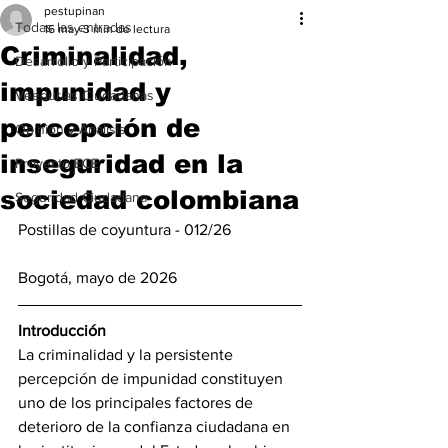
pestupinan
Todas las entradas
16 may
3 min de lectura
Criminalidad,
Desarrollo y Participación
impunidad y
Veedurías Ciudadanas
percepción de
Opinión y Análisis
inseguridad en la
Proyecto ECE
sociedad colombiana
Seguridad Ciudadana
Postillas de coyuntura - 012/26 
Bogotá, mayo de 2026
Introducción
La criminalidad y la persistente 
percepción de impunidad constituyen 
uno de los principales factores de 
deterioro de la confianza ciudadana en 