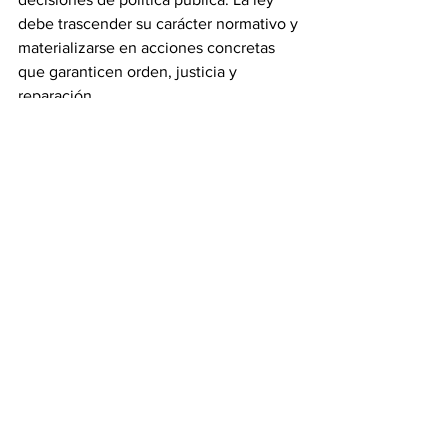
debe trascender su carácter normativo y 
materializarse en acciones concretas 
que garanticen orden, justicia y 
reparación.
Conclusiones
El análisis del fenómeno de la 
criminalidad y la impunidad en 
Colombia evidencia que el problema no 
radica únicamente en el número de 
delitos cometidos, sino en la 
percepción social de ineficacia 
institucional y falta de responsabilidad 
estatal. La persistencia de esta situación 
amenaza la confianza colectiva, la 
legitimidad del sistema jurídico y la 
estabilidad democrática.
Superar este escenario exige 