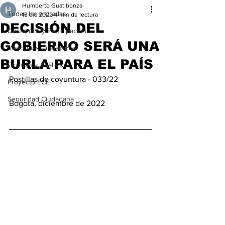
Humberto Guatibonza
Todas las entradas
13 dic 2022
4 min de lectura
DECISIÓN DEL
Desarrollo y Participación
GOBIERNO SERÁ UNA
Veedurías Ciudadanas
BURLA PARA EL PAÍS
Opinión y Análisis
Postillas de coyuntura - 033/22 
Proyecto ECE
Seguridad Ciudadana
Bogotá, diciembre de 2022