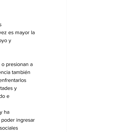
s 
 vez es mayor la 
oyo y 
 o presionan a 
encia también 
nfrentarlos 
tades y 
do e 
y ha 
 poder ingresar 
sociales 