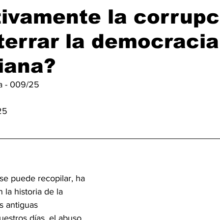
tivamente la corrupc
terrar la democracia
iana?
a - 009/25 
25
se puede recopilar, ha 
la historia de la 
 antiguas 
uestros días, el abuso 