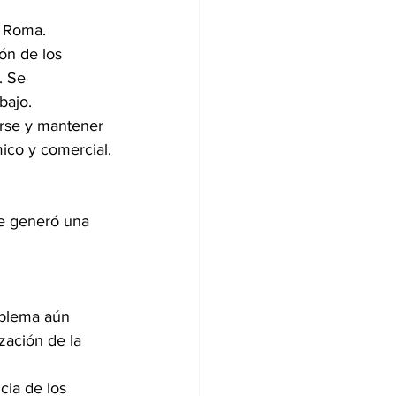
y Roma. 
ón de los 
. Se 
bajo.
erse y mantener 
ico y comercial.
ue generó una 
roblema aún 
zación de la 
cia de los 