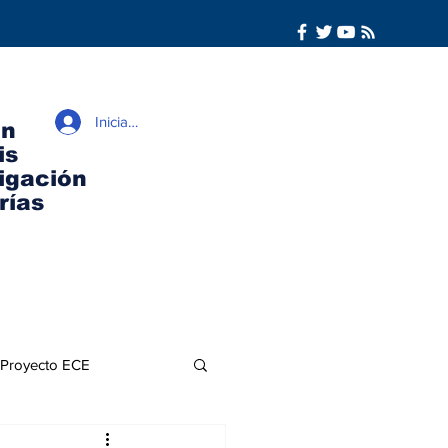
Iniciar sesión
ón
is
igación
rías
Proyecto ECE