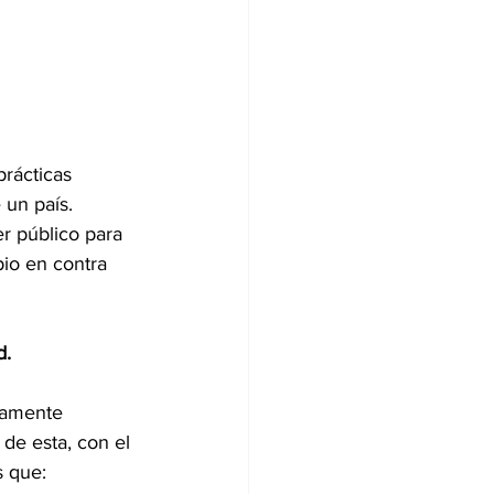
prácticas 
 un país.
r público para 
pio en contra 
. 
iamente 
de esta, con el 
s que: