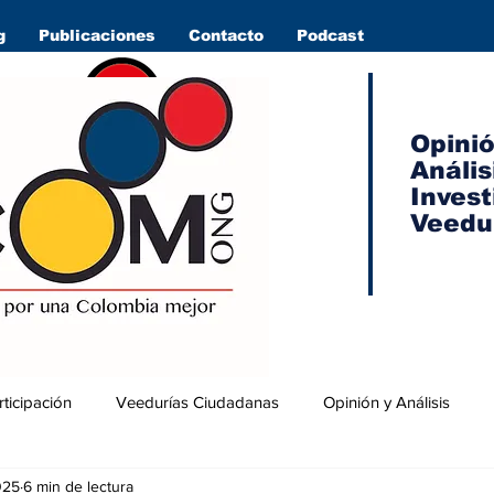
g
Publicaciones
Contacto
Podcast
Opini
Anális
Invest
Veedu
rticipación
Veedurías Ciudadanas
Opinión y Análisis
025
6 min de lectura