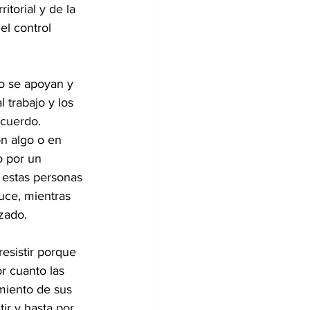
itorial y de la 
el control 
no se apoyan y 
 trabajo y los 
acuerdo.
n algo o en 
o por un 
 estas personas 
uce, mientras 
zado. 
esistir porque 
r cuanto las 
miento de sus 
ir y hasta por 