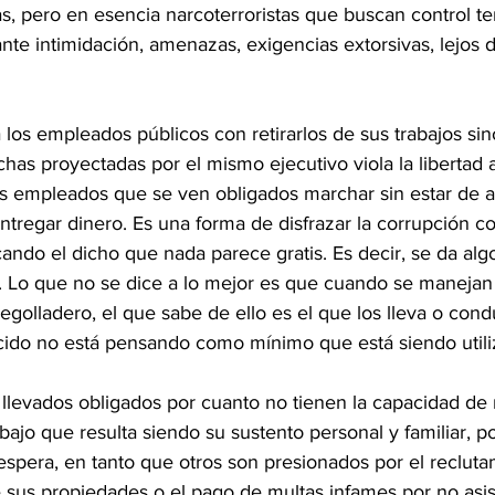
s, pero en esencia narcoterroristas que buscan control terr
ante intimidación, amenazas, exigencias extorsivas, lejos d
 los empleados públicos con retirarlos de sus trabajos si
chas proyectadas por el mismo ejecutivo viola la libertad al
s empleados que se ven obligados marchar sin estar de 
tregar dinero. Es una forma de disfrazar la corrupción co
cando el dicho que nada parece gratis. Es decir, se da alg
o. Lo que no se dice a lo mejor es que cuando se manejan
golladero, el que sabe de ello es el que los lleva o cond
ido no está pensando como mínimo que está siendo utili
llevados obligados por cuanto no tienen la capacidad de r
ajo que resulta siendo su sustento personal y familiar, po
espera, en tanto que otros son presionados por el recluta
 sus propiedades o el pago de multas infames por no asist