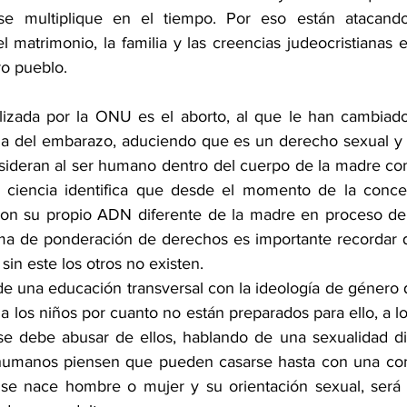
e multiplique en el tiempo. Por eso están atacando 
matrimonio, la familia y las creencias judeocristianas e
o pueblo.
tilizada por la ONU es el aborto, al que le han cambiad
ria del embarazo, aduciendo que es un derecho sexual y 
sideran al ser humano dentro del cuerpo de la madre co
la ciencia identifica que desde el momento de la conce
n su propio ADN diferente de la madre en proceso de t
ma de ponderación de derechos es importante recordar qu
in este los otros no existen.
de una educación transversal con la ideología de género q
 los niños por cuanto no están preparados para ello, a los
se debe abusar de ellos, hablando de una sexualidad di
humanos piensen que pueden casarse hasta con una comp
e nace hombre o mujer y su orientación sexual, será 