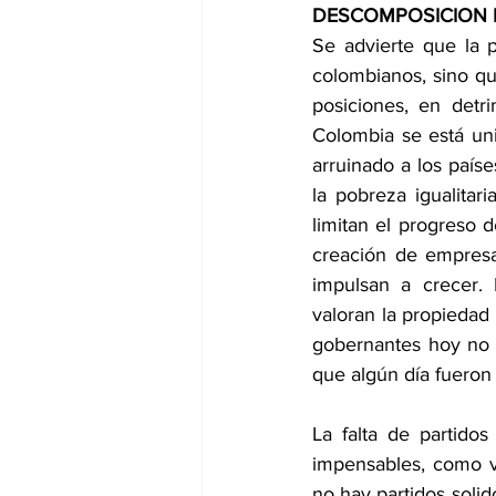
DESCOMPOSICION 
Se advierte que la p
colombianos, sino q
posiciones, en detr
Colombia se está uni
arruinado a los paíse
la pobreza igualita
limitan el progreso d
creación de empresa
impulsan a crecer. 
valoran la propiedad
gobernantes hoy no 
que algún día fueron 
La falta de partidos
impensables, como v
no hay partidos solido