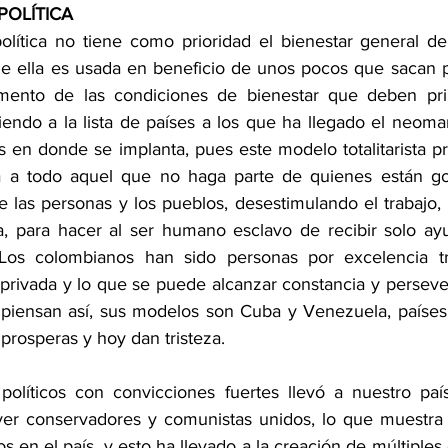
POLÍTICA
olítica no tiene como prioridad el bienestar general de
ue ella es usada en beneficio de unos pocos que sacan 
imento de las condiciones de bienestar que deben prim
endo a la lista de países a los que ha llegado el neoma
s en donde se implanta, pues este modelo totalitarista p
ria a todo aquel que no haga parte de quienes están go
e las personas y los pueblos, desestimulando el trabajo, 
, para hacer al ser humano esclavo de recibir solo ayu
Los colombianos han sido personas por excelencia tr
 privada y lo que se puede alcanzar constancia y persever
piensan así, sus modelos son Cuba y Venezuela, países
prosperas y hoy dan tristeza. 
 políticos con convicciones fuertes llevó a nuestro país
er conservadores y comunistas unidos, lo que muestra 
s en el país, y esto ha llevado a la creación de múltiples g