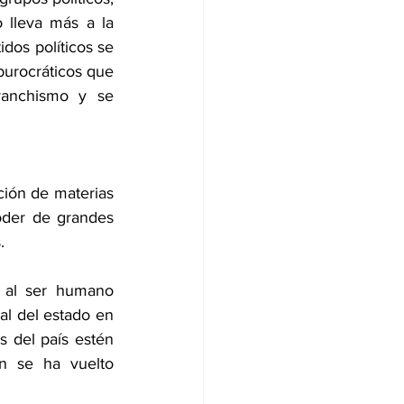
 lleva más a la 
dos políticos se 
burocráticos que 
vanchismo y se 
ción de materias 
der de grandes 
. 
 al ser humano 
al del estado en 
 del país estén 
n se ha vuelto 