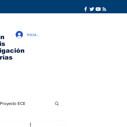
Iniciar sesión
ón
is
igación
rías
Proyecto ECE