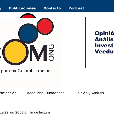
g
Publicaciones
Contacto
Podcast
Opini
Anális
Invest
Veedu
rticipación
Veedurías Ciudadanas
Opinión y Análisis
za
22 jun 2023
6 min de lectura