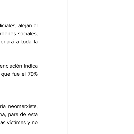
iales, alejan el 
rdenes sociales, 
enará a toda la 
nciación indica 
que fue el 79%  
ía neomarxista, 
a, para de esta 
as víctimas y no 