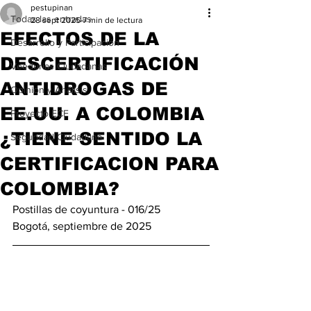
pestupinan
Todas las entradas
28 sept 2025
7 min de lectura
EFECTOS DE LA
Desarrollo y Participación
DESCERTIFICACIÓN
Veedurías Ciudadanas
ANTIDROGAS DE
Opinión y Análisis
EE.UU. A COLOMBIA
Proyecto ECE
¿TIENE SENTIDO LA
Seguridad Ciudadana
CERTIFICACION PARA
COLOMBIA?
Postillas de coyuntura - 016/25 
Bogotá, septiembre de 2025