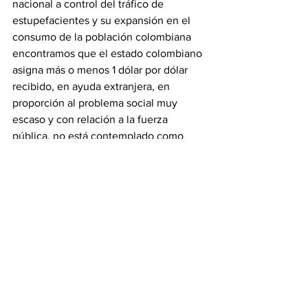
nacional a control del tráfico de 
estupefacientes y su expansión en el 
consumo de la población colombiana 
encontramos que el estado colombiano 
asigna más o menos 1 dólar por dólar 
recibido, en ayuda extranjera, en 
proporción al problema social muy 
escaso y con relación a la fuerza 
pública, no está contemplado como 
asumir la totalidad del costo de las 
operaciones antinarcóticos que a diario 
se desarrollan a lo largo y ancho del 
territorio nacional. Esa proporción debe 
ser motivo de juicioso análisis y 
proyecciones para evitar que en caso 
de situaciones similares a las que se 
están viviendo, el país no cuente con 
los recursos suficientes para continuar 
con este trabajo, tan importante para el 