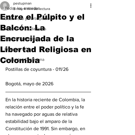
pestupinan
Todas las entradas
3 may
4 min de lectura
Entre el Púlpito y el
Desarrollo y Participación
Balcón: La
Veedurías Ciudadanas
Encrucijada de la
Opinión y Análisis
Libertad Religiosa en
Proyecto ECE
Colombia
Seguridad Ciudadana
Postillas de coyuntura - 011/26 
Bogotá, mayo de 2026
En la historia reciente de Colombia, la 
relación entre el poder político y la fe 
ha navegado por aguas de relativa 
estabilidad bajo el amparo de la 
Constitución de 1991. Sin embargo, en 