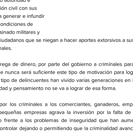
 autoridad e 
ión civil con sus 
a generar e infundir 
condiciones de 
inado militares y 
ciudadanos que se niegan a hacer aportes extorsivos a su
nales.
rega de dinero, por parte del gobierno a crimínales para
e nunca será suficiente este tipo de motivación para log
tipo de delincuentes han vivido varías generaciones en l
dad y pensamiento no se va a lograr de esa forma.
por los criminales a los comerciantes, ganaderos, empr
queñas empresas agrava la inversión por la falta de c
o frente a los problemas de inseguridad que han aume
ontrolar dejando o permitiendo que la criminalidad avanc