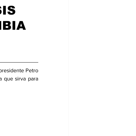
SIS
MBIA
presidente Petro 
 que sirva para 