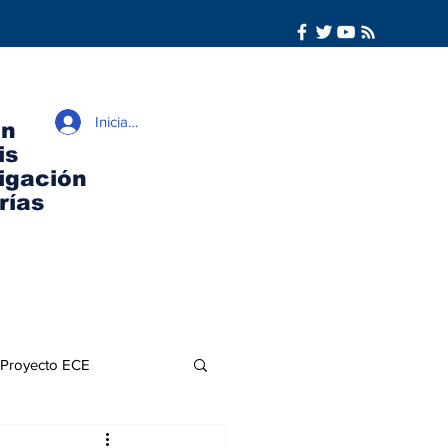
Iniciar sesión
ón
is
igación
rías
Proyecto ECE