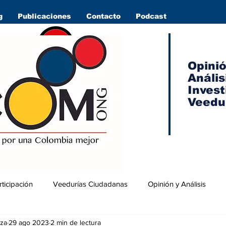
g
Publicaciones
Contacto
Podcast
Opini
Anális
Invest
Veedu
rticipación
Veedurías Ciudadanas
Opinión y Análisis
za
29 ago 2023
2 min de lectura