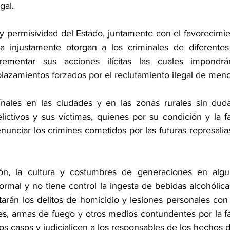
gal.
 y permisividad del Estado, juntamente con el favorecimie
 injustamente otorgan a los criminales de diferentes 
ementar sus acciones ilícitas las cuales impondrá
plazamientos forzados por el reclutamiento ilegal de meno
nales en las ciudades y en las zonas rurales sin duda
ictivos y sus víctimas, quienes por su condición y la fa
nunciar los crimines cometidos por las futuras represali
ón, la cultura y costumbres de generaciones en algu
rmal y no tiene control la ingesta de bebidas alcohólic
rán los delitos de homicidio y lesiones personales con la
s, armas de fuego y otros medíos contundentes por la fal
 casos y judicialicen a los responsables de los hechos de