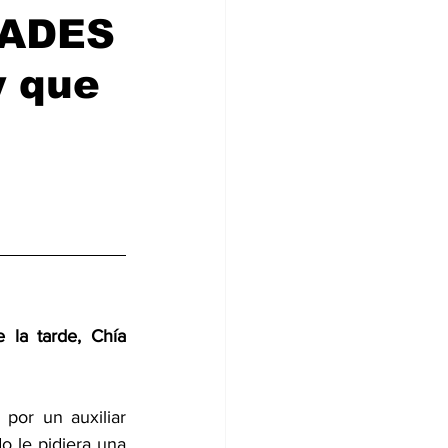
DADES
y que
la tarde, Chía 
por un auxiliar 
o le pidiera una 