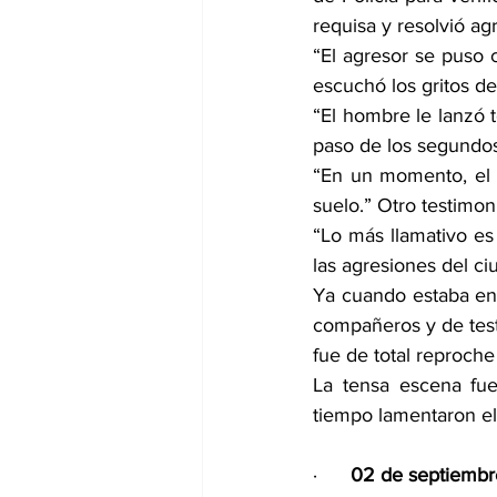
requisa y resolvió ag
“El agresor se puso 
escuchó los gritos d
“El hombre le lanzó t
paso de los segundos”
“En un momento, el h
suelo.” Otro testimo
“Lo más llamativo es
las agresiones del ci
Ya cuando estaba en 
compañeros y de testi
fue de total reproch
La tensa escena fue
tiempo lamentaron el
·      
02 de septiembre