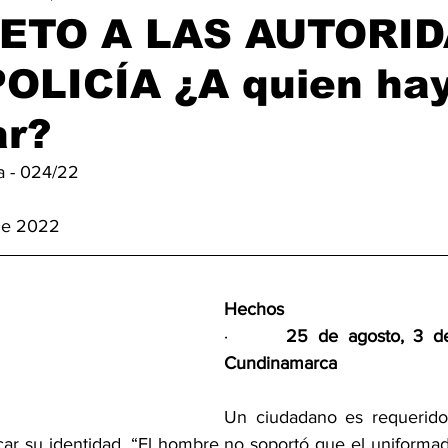
ETO A LAS AUTORI
POLICÍA ¿A quien ha
ar?
a - 024/22 
de 2022
Hechos
·      
25 de agosto, 3 de 
Cundinamarca
Un ciudadano es requerido 
icar su identidad. “El hombre no soportó que el uniformad