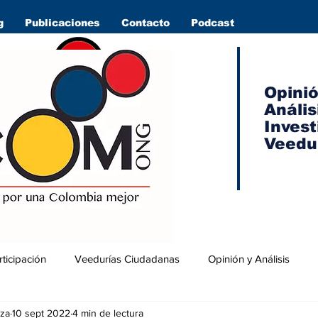
g
Publicaciones
Contacto
Podcast
Opini
Anális
Invest
Veedu
rticipación
Veedurías Ciudadanas
Opinión y Análisis
za
10 sept 2022
4 min de lectura