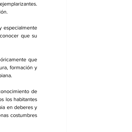
jemplarizantes. 
ión.
y especialmente 
conocer que su 
góricamente que 
ra, formación y 
iana. 
conocimiento de 
 los habitantes 
ia en deberes y 
uenas costumbres 