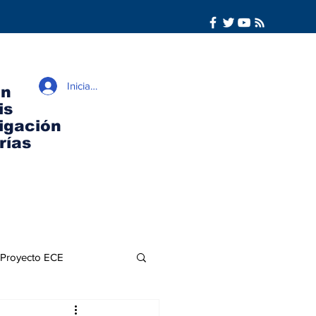
Iniciar sesión
ón
is
igación
rías
Proyecto ECE