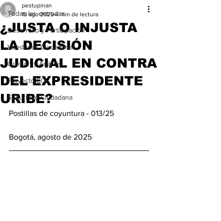
pestupinan
Todas las entradas
19 ago 2025
4 min de lectura
¿JUSTA O INJUSTA
Desarrollo y Participación
LA DECISIÓN
Veedurías Ciudadanas
JUDICIAL EN CONTRA
Opinión y Análisis
DEL EXPRESIDENTE
Proyecto ECE
URIBE?
Seguridad Ciudadana
Postillas de coyuntura - 013/25 
Bogotá, agosto de 2025