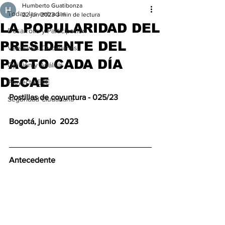
Humberto Guatibonza
Todas las entradas
22 jun 2023
3 min de lectura
LA POPULARIDAD DEL
Desarrollo y Participación
PRESIDENTE DEL
Veedurías Ciudadanas
PACTO CADA DÍA
Opinión y Análisis
DECAE
Proyecto ECE
Postillas de coyuntura - 025/23 
Seguridad Ciudadana
Bogotá, junio  2023
Antecedente