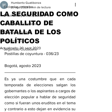
Humberto Guatibonza
Todas las entradas
29 ago 2023
5 min de lectura
LA SEGURIDAD COMO
Desarrollo y Participación
CABALLITO DE
Veedurías Ciudadanas
BATALLA DE LOS
Opinión y Análisis
POLÍTICOS
Proyecto ECE
Actualizado:
20 sept 2023
Seguridad Ciudadana
Postillas de coyuntura - 036/23 
Bogotá, agosto 2023
Es ya una costumbre que en cada 
temporada de elecciones salgan los 
gobernantes o los aspirantes a cargos de 
elección popular a hablar de seguridad 
como si fueran unos eruditos en el tema 
y contrario a esto dejan en evidencia su 