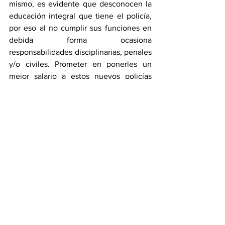
mismo, es evidente que desconocen la 
educación integral que tiene el policía, 
por eso al no cumplir sus funciones en 
debida forma ocasiona 
responsabilidades disciplinarias, penales 
y/o civiles. Prometer en ponerles un 
mejor salario a estos nuevos policías 
locales, significa que los recursos los 
deben conseguir con impuestos que 
salen del bolsillo de los ciudadanos, si 
se traslada a los comerciantes ellos lo 
deben recuperar en la venta de sus 
productos o servicios, semejante a lo 
que se está viviendo con el alza de la 
gasolina, es un efecto domino en el 
aumento del costo de vida que afecta la 
calidad de esta.
La alcaldesa debería replantear su 