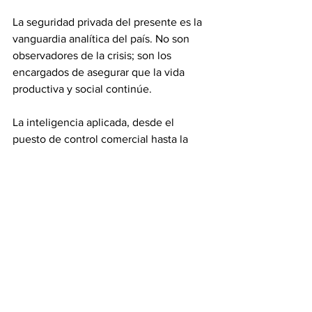
La seguridad privada del presente es la 
vanguardia analítica del país. No son 
observadores de la crisis; son los 
encargados de asegurar que la vida 
productiva y social continúe.
La inteligencia aplicada, desde el 
puesto de control comercial hasta la 
gerencia de riesgo, es la única 
respuesta coherente ante una amenaza 
que no descansa.
Bajo este enfoque, la seguridad privada 
merece una atención especial en las 
prioridades cotidianas de cualquier 
región o de la nación, ya que su 
integración estratégica con la fuerza 
pública permite proteger la vida y los 