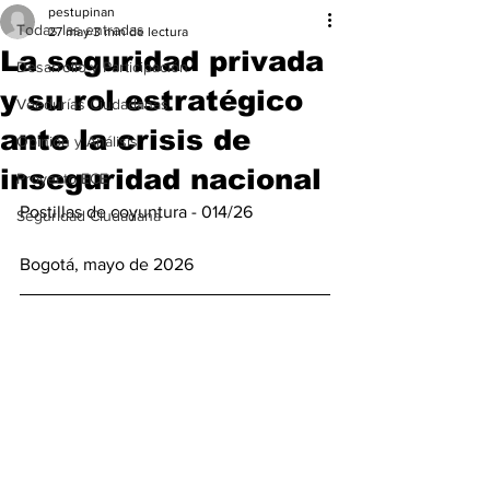
pestupinan
Todas las entradas
27 may
3 min de lectura
La seguridad privada
Desarrollo y Participación
y su rol estratégico
Veedurías Ciudadanas
ante la crisis de
Opinión y Análisis
inseguridad nacional
Proyecto ECE
Postillas de coyuntura - 014/26 
Seguridad Ciudadana
Bogotá, mayo de 2026