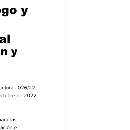
ogo y
al
n y 
yuntura - 026/22 
octubre de 2022
maduras 
ación e 