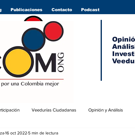
g
Publicaciones
Contacto
Podcast
Opini
Anális
Invest
Veedu
rticipación
Veedurías Ciudadanas
Opinión y Análisis
za
16 oct 2022
5 min de lectura