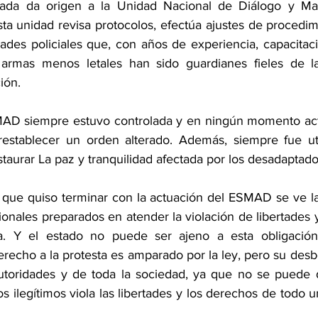
uada da origen a la Unidad Nacional de Diálogo y Man
 unidad revisa protocolos, efectúa ajustes de procedim
dades policiales que, con años de experiencia, capacitac
mas menos letales han sido guardianes fieles de la 
ión.
MAD siempre estuvo controlada y en ningún momento actu
 restablecer un orden alterado. Además, siempre fue ut
taurar La paz y tranquilidad afectada por los desadaptado
que quiso terminar con la actuación del ESMAD se ve la
onales preparados en atender la violación de libertades 
a. Y el estado no puede ser ajeno a esta obligació
recho a la protesta es amparado por la ley, pero su desb
utoridades y de toda la sociedad, ya que no se puede 
s ilegítimos viola las libertades y los derechos de todo 