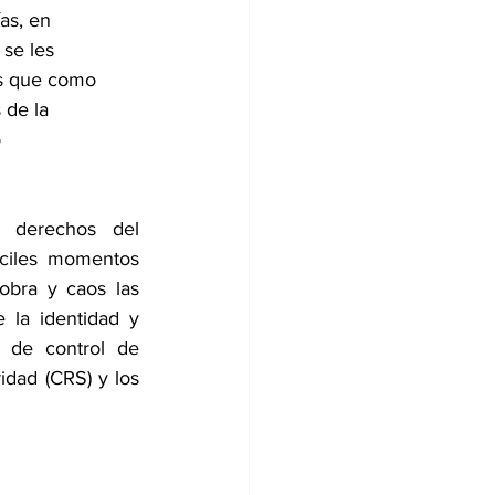
ías, en 
se les 
os que como 
 de la 
 
 derechos del 
íciles momentos 
bra y caos las 
 la identidad y 
 de control de 
dad (CRS) y los 