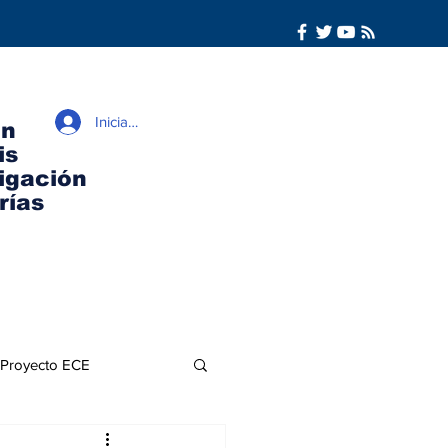
Iniciar sesión
ón
is
igación
rías
Proyecto ECE