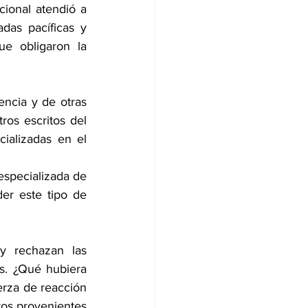
cional atendió a 
das pacíficas y 
e obligaron la 
encia y de otras 
os escritos del 
ializadas en el 
especializada de 
er este tipo de 
 rechazan las 
s. ¿Qué hubiera 
rza de reacción 
ros provenientes 