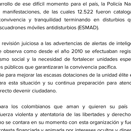
arrollo de ese difícil momento para el país, la Policía Na
5 manifestaciones, de las cuales 12.522 fueron cataloga
convivencia y tranquilidad terminando en disturbios qu
Escuadrones móviles antidisturbios (ESMAD).
visión juiciosa a las advertencias de alertas de intelig
se observa como desde el año 2010 se efectuaban registr
smo social y la necesidad de fortalecer unidades espec
 públicos que garantizaran la convivencia pacífica.
pie para mejorar las escasas dotaciones de la unidad élite 
para esta situación y su continua preparación para atend
rrecto devenir ciudadano.
para los colombianos que aman y quieren su país y
uerza violenta y atentatoria de las libertades y derecho
no se contara en su momento con esta organización y fue
rotesta financiada y animada por intereses ocultos y dine