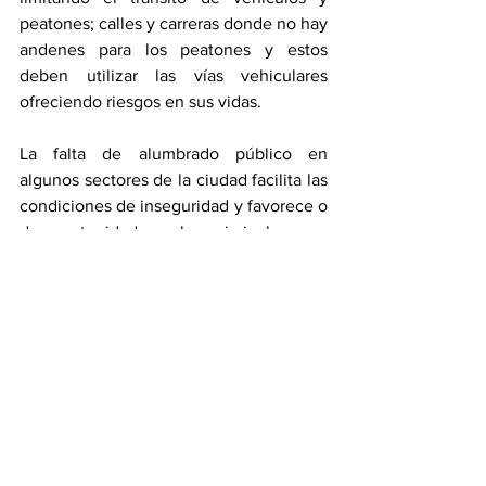
peatones; calles y carreras donde no hay 
andenes para los peatones y estos 
deben utilizar las vías vehiculares 
ofreciendo riesgos en sus vidas.
La falta de alumbrado público en 
algunos sectores de la ciudad facilita las 
condiciones de inseguridad y favorece o 
da oportunidades a los criminales para 
consumar sus acciones delictivas.
El atraso de las ciudades desacelera el 
crecimiento o progreso que debe tener 
una ciudad y aumenta los problemas de 
inseguridad.
El campo o las zonas rurales también 
requieren atención en vías que deben 