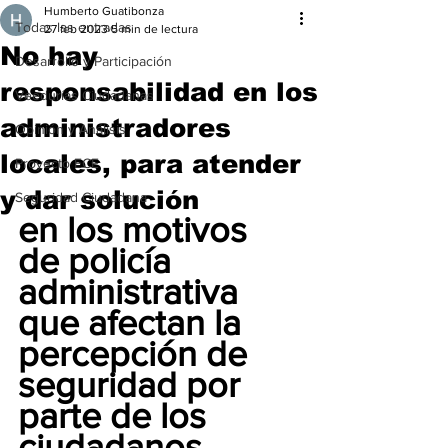
Humberto Guatibonza
Todas las entradas
27 feb 2023
5 min de lectura
No hay
Desarrollo y Participación
responsabilidad en los
Veedurías Ciudadanas
administradores
Opinión y Análisis
locales, para atender
Proyecto ECE
y dar solución
Seguridad Ciudadana
en los motivos 
de policía 
administrativa 
que afectan la 
percepción de 
seguridad por 
parte de los 
ciudadanos