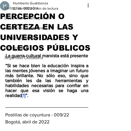
Humberto Guatibonza
Todas las entradas
22 abr 2022
3 min de lectura
PERCEPCIÓN O
Desarrollo y Participación
CERTEZA EN LAS
Veedurías Ciudadanas
UNIVERSIDADES Y
Opinión y Análisis
COLEGIOS PÚBLICOS
Proyecto ECE
La guerra cultural marxista está presente
Seguridad Ciudadana
“Si se hace bien la educación inspira a 
las mentes jóvenes a imaginar un futuro 
más brillante. No sólo eso, sino que 
también les da las herramientas y 
habilidades necesarias para confiar en 
hacer que esa visión se haga una 
realidad
[1]
”.
Postillas de coyuntura - 009/22 
Bogotá, abril de 2022