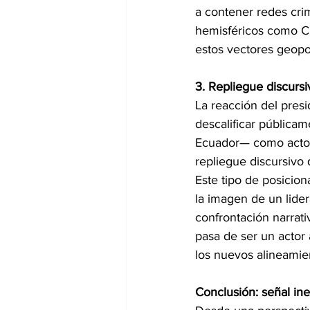
a contener redes crim
hemisféricos como Ch
estos vectores geopol
3. Repliegue discursi
La reacción del pres
descalificar públicam
Ecuador— como actore
repliegue discursivo 
Este tipo de posicion
la imagen de un lider
confrontación narrati
pasa de ser un actor 
los nuevos alineamie
Conclusión: señal in