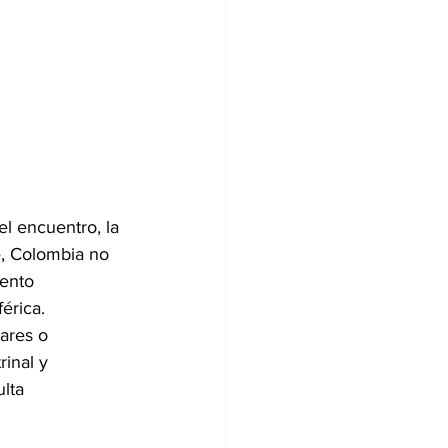
l encuentro, la 
e, Colombia no 
ento 
érica.
ares o 
rinal y 
lta 