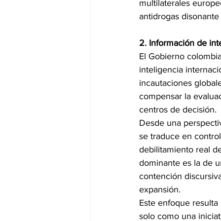
multilaterales europe
antidrogas disonante
2. Información de int
El Gobierno colombian
inteligencia internac
incautaciones global
compensar la evaluac
centros de decisión.
Desde una perspectiva
se traduce en control 
debilitamiento real d
dominante es la de u
contención discursiva
expansión.
Este enfoque resulta
solo como una iniciat