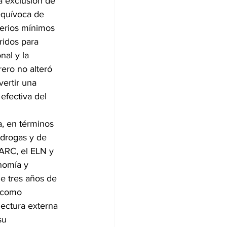
a exclusión de 
equívoca de 
terios mínimos 
ridos para 
nal y la 
rero no alteró 
vertir una 
efectiva del 
a, en términos 
tidrogas y de 
FARC, el ELN y 
nomía y 
e tres años de 
e como 
ectura externa 
su 