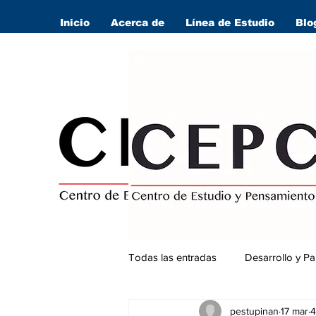
Inicio
Acerca de
Línea de Estudio
Blo
Todas las entradas
Desarrollo y Pa
pestupinan
17 mar
4
Seguridad Ciudadana