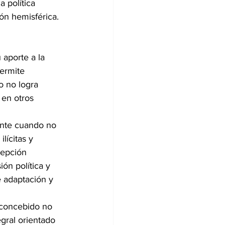
 política 
ón hemisférica.
 aporte a la 
ermite 
o no logra 
en otros 
iente cuando no 
lícitas y 
cepción 
ón política y 
e adaptación y 
 concebido no 
gral orientado 