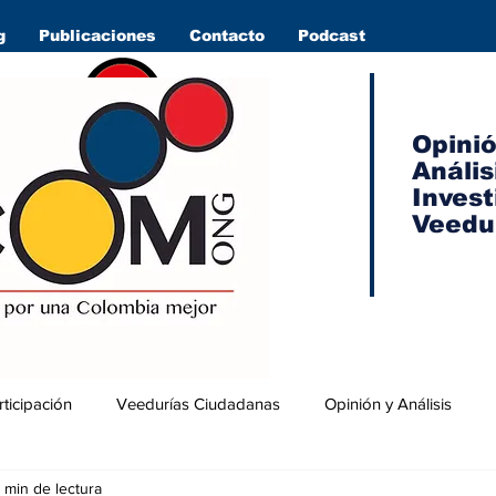
g
Publicaciones
Contacto
Podcast
Opini
Anális
Invest
Veedu
rticipación
Veedurías Ciudadanas
Opinión y Análisis
 min de lectura