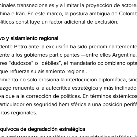
inales transnacionales y a limitar la proyección de actore
ina e Irán. En este marco, la postura ambigua de Colombi
íticos constituye un factor adicional de exclusión.
vo y aislamiento regional
idente Petro ante la exclusión ha sido predominantemente 
ente a los gobiernos participantes —entre ellos Argentina,
s “dudosos” o “débiles”, el mandatario colombiano opta
que refuerza su aislamiento regional.
amiento no solo erosiona la interlocución diplomática, si
azgo renuente a la autocrítica estratégica y más inclinado 
va que a la corrección de políticas. En términos sistémico
articulador en seguridad hemisférica a una posición perifé
ntos regionales.
equívoca de degradación estratégica