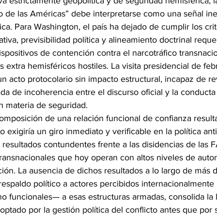
a estrictamente geopolítica y de seguridad hemisférica, l
 de las Américas” debe interpretarse como una señal in
ca. Para Washington, el país ha dejado de cumplir los cri
tiva, previsibilidad política y alineamiento doctrinal reque
ispositivos de contención contra el narcotráfico transnacio
 extra hemisféricos hostiles. La visita presidencial de feb
un acto protocolario sin impacto estructural, incapaz de re
a de incoherencia entre el discurso oficial y la conducta 
 materia de seguridad.
omposición de una relación funcional de confianza result
llo exigiría un giro inmediato y verificable en la política an
con resultados contundentes frente a las disidencias de las 
 transnacionales que hoy operan con altos niveles de auto
ión. La ausencia de dichos resultados a lo largo de más d
respaldo político a actores percibidos internacionalment
o funcionales— a esas estructuras armadas, consolida la l
ptado por la gestión política del conflicto antes que por 