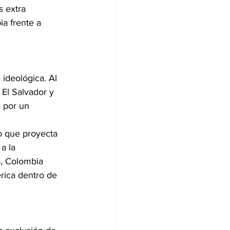
s extra 
a frente a 
ideológica. Al 
 El Salvador y 
 por un 
no que proyecta 
a la 
s, Colombia 
rica dentro de 