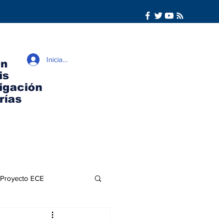
Iniciar sesión
ón
is
igación
rías
Proyecto ECE