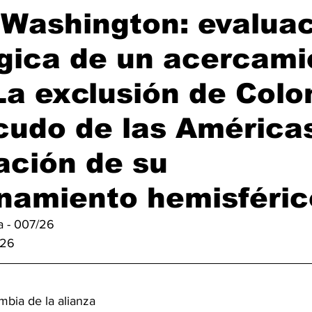
 Washington: evalua
gica de un acercami
 La exclusión de Col
cudo de las Américas
ación de su
namiento hemisféric
a - 007/26
026
bia de la alianza 