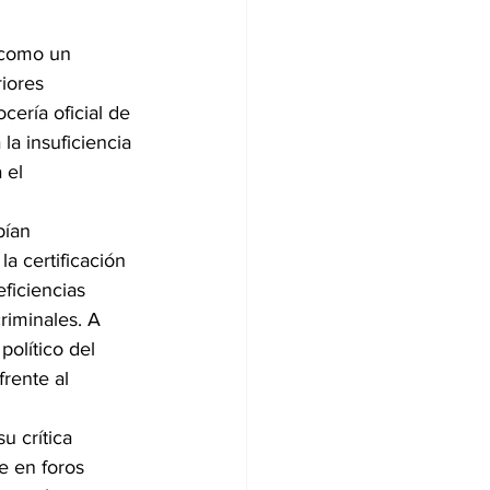
 como un 
iores 
cería oficial de 
la insuficiencia 
 el 
bían 
a certificación 
ficiencias 
riminales. A 
olítico del 
rente al 
u crítica 
e en foros 