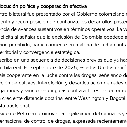
rlocución política y cooperación efectiva
tro bilateral fue presentado por el Gobierno colombiano
ento y recomposición de confianza, los desarrollos poster
encia de avances sustantivos en términos operativos. La vo
plícita al señalar que la exclusión de Colombia obedece a 
ión percibido, particularmente en materia de lucha contra
territorial y convergencia estratégica.
nscribe en una secuencia de decisiones previas que ya ha
ón bilateral. En septiembre de 2025, Estados Unidos retiró l
s cooperante en la lucha contra las drogas, señalando de
ción de cultivos, interdicción y desarticulación de redes c
gaciones y sanciones dirigidas contra actores del entorno p
a creciente distancia doctrinal entre Washington y Bogotá f
ta tradicional.
esidente Petro en promover la legalización del cannabis y s
nternacional de control de drogas, expresada recientement