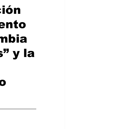
ción
ento
ombia
” y la
o