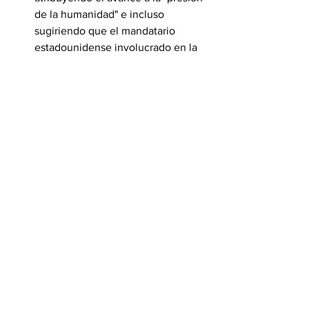
de la humanidad" e incluso 
sugiriendo que el mandatario 
estadounidense involucrado en la 
mediación "ha aprendido a pesar 
de su soberbia".
Este tipo de declaraciones son 
vistas como un intento de 
adjudicarse un rol protagónico 
indebido en una negociación 
compleja mediada por países como 
Catar y Egipto. Además, el 
presidente continúa polarizando 
con aliados clave al incluir 
referencias insultantes a líderes 
internacionales, lo que reafirma el 
diagnóstico de una diplomacia 
impulsiva y cargada de ideología 