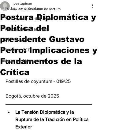
pestupinan
Todas las entradas
27 oct 2025
5 min de lectura
Postura Diplomática y
Desarrollo y Participación
Política del
Veedurías Ciudadanas
presidente Gustavo
Opinión y Análisis
Petro: Implicaciones y
Proyecto ECE
Fundamentos de la
Seguridad Ciudadana
Crítica
Postillas de coyuntura - 019/25 
Bogotá, octubre de 2025
La Tensión Diplomática y la 
Ruptura de la Tradición en Política 
Exterior