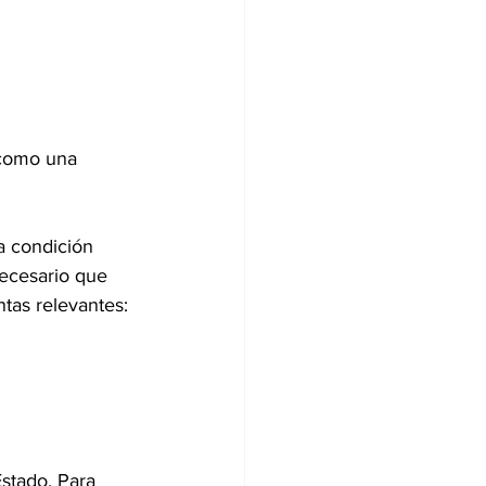
 como una 
a condición 
necesario que 
tas relevantes:
stado. Para 