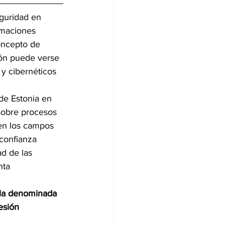
guridad en 
rmaciones 
oncepto de 
ión puede verse 
 y cibernéticos 
de Estonia en 
sobre procesos 
en los campos 
 confianza 
ad de las 
nta 
 la denominada 
esión 