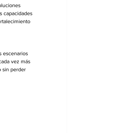
oluciones 
as capacidades 
ortalecimiento 
s escenarios 
 cada vez más 
 sin perder 