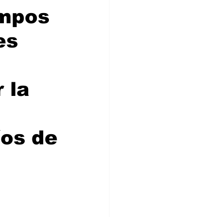
empos
es
 la
íos de