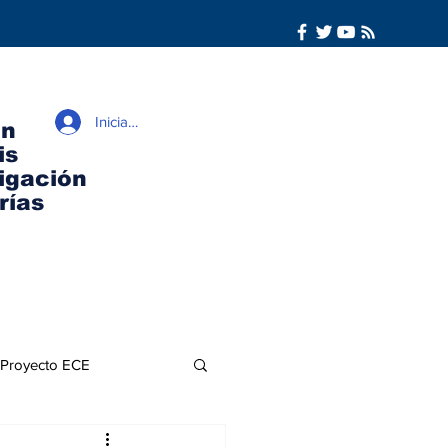
Iniciar sesión
ón
is
igación
rías
Proyecto ECE