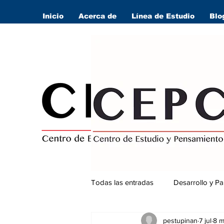
Inicio
Acerca de
Línea de Estudio
Blo
Todas las entradas
Desarrollo y Pa
pestupinan
7 jul
8 m
Seguridad Ciudadana