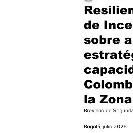
Resilie
de Ince
sobre 
estraté
capacid
Colombi
la Zona
Breviario de Segurid
Bogotá, julio 2026