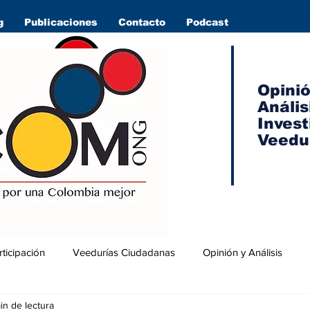
g
Publicaciones
Contacto
Podcast
Opini
Anális
Invest
Veedu
rticipación
Veedurías Ciudadanas
Opinión y Análisis
in de lectura