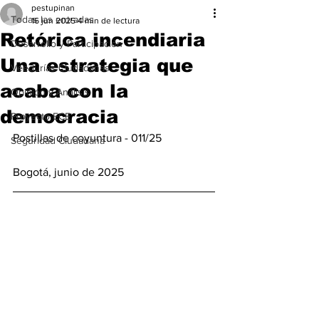
pestupinan
Todas las entradas
16 jun 2025
4 min de lectura
Retórica incendiaria
Desarrollo y Participación
Una estrategia que
Veedurías Ciudadanas
acaba con la
Opinión y Análisis
democracia
Proyecto ECE
Postillas de coyuntura - 011/25 
Seguridad Ciudadana
Bogotá, junio de 2025