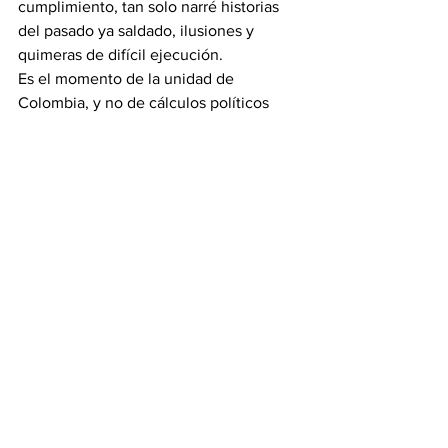
cumplimiento, tan solo narré historias 
del pasado ya saldado, ilusiones y 
quimeras de difícil ejecución.
Es el momento de la unidad de 
Colombia, y no de cálculos políticos 
individuales. Los múltiples candidatos 
deben ser conscientes de sus 
verdaderas posibilidades y alejarse de 
ambiciones; no hay tiempo, para los “¡si 
me dejo contar en una segunda vuelta, 
puedo exigir más!” Esa forma de pensar 
llevará a Colombia a la oscuridad del 
socialismo del siglo XXI o progresismo 
para otros.
Ante la 
retórica incendiaria
, hay que dar 
respuestas de no muchas palabras 
bonitas, que no alcanzan la verdad y la 
realidad que ha vivido Colombia. Las 
simples palabrasno van a cambiar el 