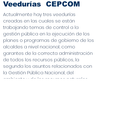
Veedurías
CEPCOM
Actualmente hay tres veedurías
creadas en las cuales se están
trabajando temas de control a la
gestión pública en la ejecución de los
planes o programas de gobierno de los
alcaldes a nivel nacional, como
garantes de la correcta administración
de todos los recursos públicos, la
segunda los asuntos relacionados con
la Gestión Pública Nacional, del
ambiente y de los recursos naturales
renovables y no renovables, la
regulación del ordenamiento ambiental
en el territorio nacional, especialmente
aquellos que crean impacto por la
explotación ilegal de los recursos
renovables y no renovables y que por
obvias razones contaminan los
torrentes de agua, el aire y la tierra y
una tercera que hace vigilancia y