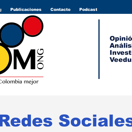
g
Publicaciones
Contacto
Podcast
Opini
Anális
Invest
Veedu
Redes Sociale