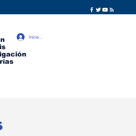
Iniciar sesión
ón
is
igación
rías
s