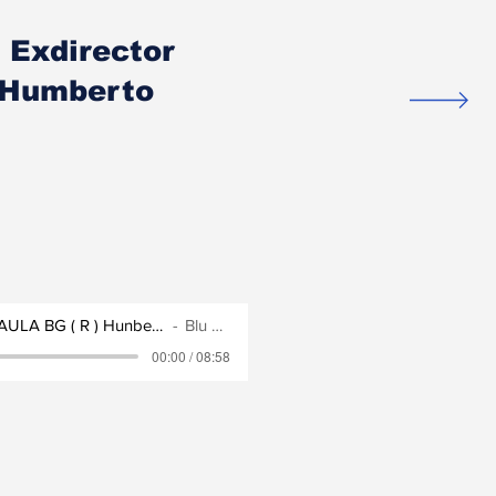
 Exdirector
) Humberto
Pronunciamiiento del Exdirector del GAULA BG ( R ) Hunberto Guatibonza Carreño
Blu Radio
00:00 / 08:58