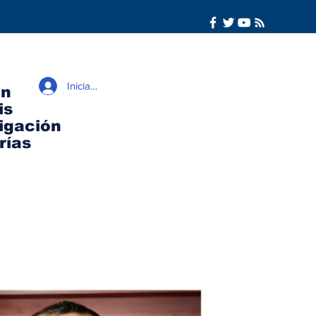
Iniciar sesión
ón
is
igación
rías