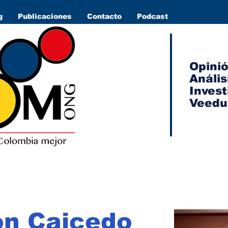
g
Publicaciones
Contacto
Podcast
Opini
Anális
Invest
Veedu
ón Caicedo