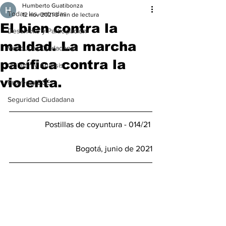
Humberto Guatibonza
Todas las entradas
12 nov 2021
3 min de lectura
El bien contra la
Desarrollo y Participación
maldad. La marcha
Veedurías Ciudadanas
pacífica contra la
Opinión y Análisis
violenta.
Proyecto ECE
Seguridad Ciudadana
Postillas de coyuntura - 014/21 
Bogotá, junio de 2021