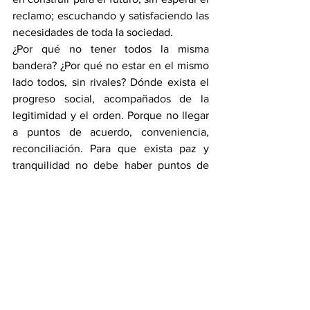
reclamo; escuchando y satisfaciendo las 
necesidades de toda la sociedad.
¿Por qué no tener todos la misma 
bandera? ¿Por qué no estar en el mismo 
lado todos, sin rivales? Dónde exista el 
progreso social, acompañados de la 
legitimidad y el orden. Porque no llegar 
a puntos de acuerdo, conveniencia, 
reconciliación. Para que exista paz y 
tranquilidad no debe haber puntos de 
discordia, si buscamos el bienestar de 
todos. Encontrémonos para construir y 
que no se aumente el odio, que haya 
respaldo en las decisiones tomadas, por 
cuánto hicieron parte del consenso de la 
mayoría. Donde no existan las envidias, 
el orgullo, abusos y toda clase de males 
derivados de propósitos diferentes al 