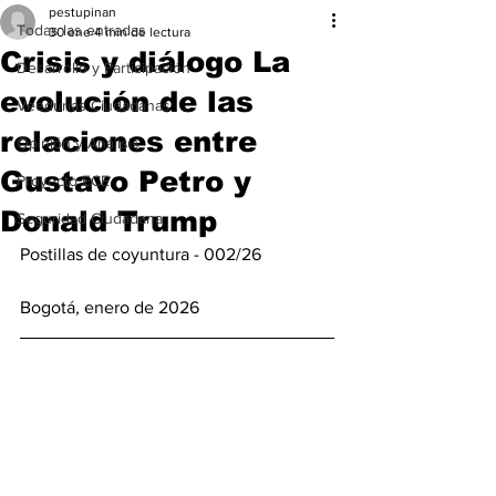
pestupinan
Todas las entradas
30 ene
4 min de lectura
Crisis y diálogo La
Desarrollo y Participación
evolución de las
Veedurías Ciudadanas
relaciones entre
Opinión y Análisis
Gustavo Petro y
Proyecto ECE
Donald Trump
Seguridad Ciudadana
Postillas de coyuntura - 002/26 
Bogotá, enero de 2026