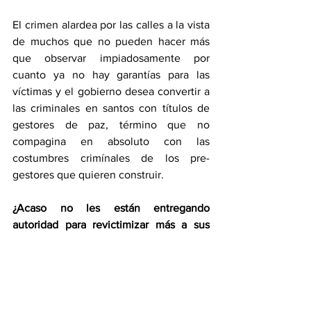
El crimen alardea por las calles a la vista 
de muchos que no pueden hacer más 
que observar impiadosamente por 
cuanto ya no hay garantías para las 
víctimas y el gobierno desea convertir a 
las criminales en santos con títulos de 
gestores de paz, término que no 
compagina en absoluto con las 
costumbres crimínales de los pre-
gestores que quieren construir. 
¿Acaso no les están entregando 
autoridad para revictimizar más a sus 
víctimas?
 La víctima espera acciones 
oportunas y efectivas en contra de los 
crimínales y no un mayor abuso de 
poder del gobernante.
El criminal debe estar bajo las rejas y no 