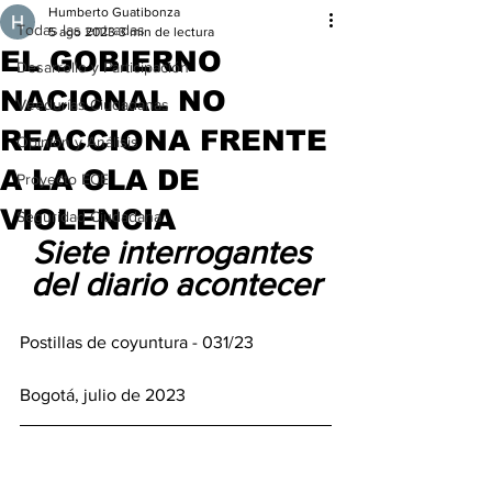
Humberto Guatibonza
Todas las entradas
5 ago 2023
3 min de lectura
EL GOBIERNO
Desarrollo y Participación
NACIONAL NO
Veedurías Ciudadanas
REACCIONA FRENTE
Opinión y Análisis
A LA OLA DE
Proyecto ECE
VIOLENCIA
Seguridad Ciudadana
Siete interrogantes 
del diario acontecer
Postillas de coyuntura - 031/23 
Bogotá, julio de 2023