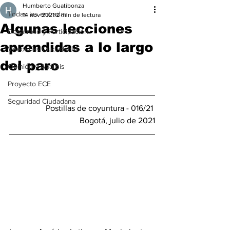
Humberto Guatibonza
Todas las entradas
14 nov 2021
2 min de lectura
Algunas lecciones
Desarrollo y Participación
aprendidas a lo largo
Veedurías Ciudadanas
del paro
Opinión y Análisis
Proyecto ECE
Seguridad Ciudadana
Postillas de coyuntura - 016/21 
Bogotá, julio de 2021