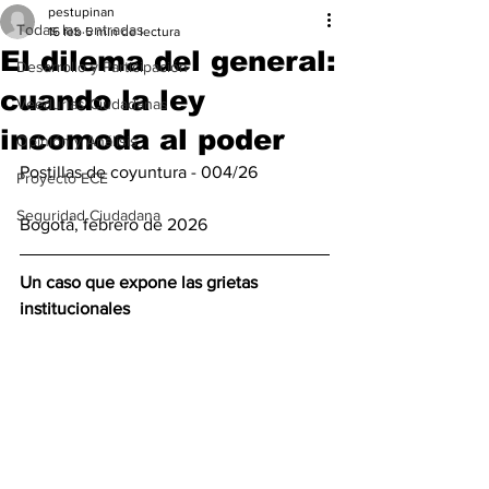
pestupinan
Todas las entradas
16 feb
5 min de lectura
El dilema del general:
Desarrollo y Participación
cuando la ley
Veedurías Ciudadanas
incomoda al poder
Opinión y Análisis
Postillas de coyuntura - 004/26 
Proyecto ECE
Seguridad Ciudadana
Bogotá, febrero de 2026
Un caso que expone las grietas 
institucionales