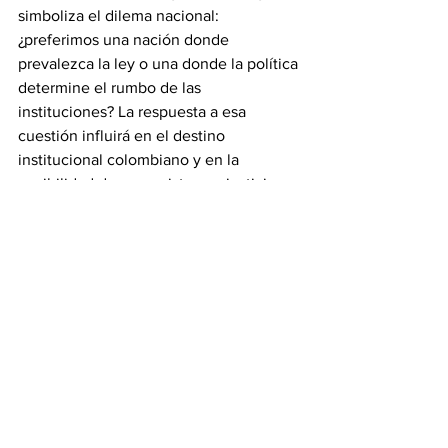
simboliza el dilema nacional: 
¿preferimos una nación donde 
prevalezca la ley o una donde la política 
determine el rumbo de las 
instituciones? La respuesta a esa 
cuestión influirá en el destino 
institucional colombiano y en la 
posibilidad de que exista una justicia 
imparcial.
La decisión que se tome impactará 
tanto el futuro de la Policía como la 
fortaleza de la democracia y la 
confianza de la gente. Si la política 
predomina sobre la ley, existe el peligro 
de debilitar la democracia y fomentar la 
impunidad y abrir el espacio a la 
anarquía.
Es evidente que el presidente Petro no 