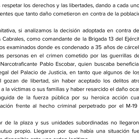
s respetar los derechos y las libertades, dando a cada un
gentes que tanto daño cometieron en contra de la població
uitativa, si analizamos la decisión adoptada en contra de
Cabrales, como comandante de la Brigada 13 del Ejércit
hos examinados donde es condenado a 35 años de cárcel 
as personas en el crimen cometido por las guerrillas de
Narcotraficante Pablo Escobar, quien buscaba beneficia
egal del Palacio de Justicia, en tanto que algunos de los
l gozan de libertad, sin haber aceptado los delitos atr
 la víctimas o sus familias y haber resarcido el daño oca
nguida de la fuerza pública por su heroica acción cua
nación frente al hecho criminal perpetrado por el M-19
r de la plaza y sus unidades subordinadas no llegaron 
utuo propio. Llegaron por que había una situación fuer