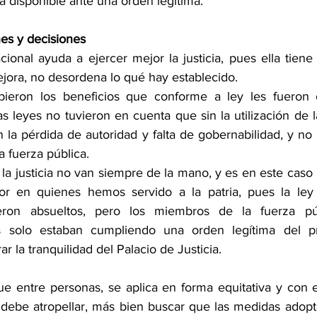
a disponible ante una orden legitima.
es y decisiones 
onal ayuda a ejercer mejor la justicia, pues ella tiene l
ejora, no desordena lo qué hay establecido. 
cibieron los beneficios que conforme a ley les fueron 
s leyes no tuvieron en cuenta que sin la utilización de la
n la pérdida de autoridad y falta de gobernabilidad, y no
 fuerza pública.
 la justicia no van siempre de la mano, y es en este caso la
or en quienes hemos servido a la patria, pues la ley b
ueron absueltos, pero los miembros de la fuerza pú
s solo estaban cumpliendo una orden legítima del pr
r la tranquilidad del Palacio de Justicia.
gue entre personas, se aplica en forma equitativa y con 
 debe atropellar, más bien buscar que las medidas adopta