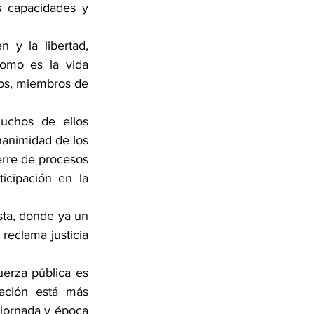
 capacidades y 
 y la libertad, 
omo es la vida 
os, miembros de 
uchos de ellos 
animidad de los 
erre de procesos 
cipación en la 
ta, donde ya un 
reclama justicia 
uerza pública es 
ción está más 
jornada y época 