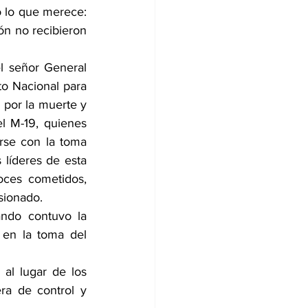
o lo que merece: 
n no recibieron 
l señor General 
o Nacional para 
por la muerte y 
l M-19, quienes 
rse con la toma 
 líderes de esta 
oces cometidos, 
sionado. 
ndo contuvo la 
 en la toma del 
al lugar de los 
a de control y 