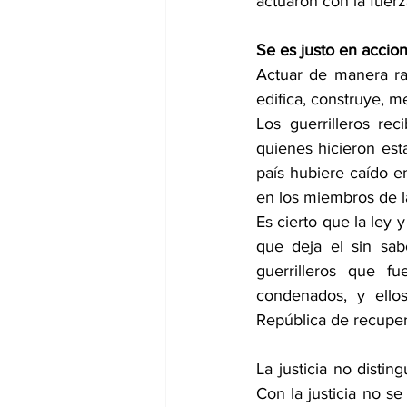
actuaron con la fuerz
Se es justo en accion
Actuar de manera raci
edifica, construye, m
Los guerrilleros re
quienes hicieron esta
país hubiere caído e
en los miembros de la
Es cierto que la ley y
que deja el sin sab
guerrilleros que f
condenados, y ello
República de recupera
La justicia no distin
Con la justicia no se