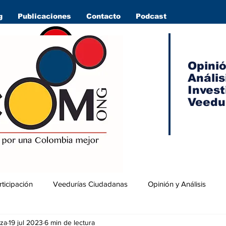
g
Publicaciones
Contacto
Podcast
Opini
Anális
Invest
Veedu
rticipación
Veedurías Ciudadanas
Opinión y Análisis
za
19 jul 2023
6 min de lectura