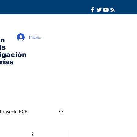
Iniciar sesión
ón
is
igación
rías
Proyecto ECE