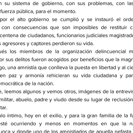
n su sistema de gobierno, con sus problemas, con las
fuerza pública, para el momento.
por el alto gobierno se cumplió y se instauró el orden
con consecuencias que son imposibles de restituir c
 centena de ciudadanos, funcionarios judiciales magistrad
os agresores y captores perdieron su vida.
és los miembros de la organización delincuencial m
 sus delitos fueron acogidos por beneficios que la magn
o, una amnistía que conlleva la puesta en libertad y al ci
 en paz y armonía rehicieran su vida ciudadana y parti
democrática de la nación.
, leemos algunos y vemos otros, imágenes de la entrevis
ilitar, abuelo, padre y viudo desde su lugar de reclusión 
tar. 
ulo íntimo, hoy en el exilio, y para la gran familia de la f
 esté ocurriendo y menos en momentos en que la na
nca y donde uno de los amnistiados de aquella nefasta 