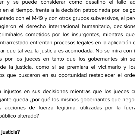
er y se puede considerar como desatino el fallo ad
s en el tiempo, frente a la decisión patrocinada por los g
tado con el M-19 y con otros grupos subversivos, al perd
ngieron el derecho internacional humanitario, decision
crimínales cometidos por los insurgentes, mientras que 
trarrestado enfrentan procesos legales en la aplicación de
ar que tal vez la justicia es acomodada. No se mira con i
s por los jueces en tanto que los gobernantes sin se
de la justicia, como si se premiara el victimario y los
os que buscaron en su oportunidad restablecer el orden
 injustos en sus decisiones mientras que los jueces cu
rogante queda ¿por qué los mismos gobernantes que nego
s acciones de fuerza legitima, utilizadas por la fuerz
público alterado?
justicia? 