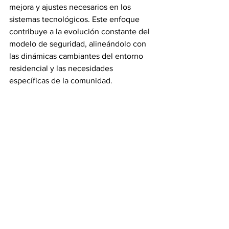
mejora y ajustes necesarios en los 
sistemas tecnológicos. Este enfoque 
contribuye a la evolución constante del 
modelo de seguridad, alineándolo con 
las dinámicas cambiantes del entorno 
residencial y las necesidades 
específicas de la comunidad.
Conclusión
La seguridad en los conjuntos 
residenciales cerrados ha 
experimentado una transformación 
significativa a partir de la incorporación 
de tecnologías avanzadas, las cuales 
han ampliado las capacidades de 
vigilancia, control y prevención frente a 
los riesgos contemporáneos. No 
obstante, si bien estas innovaciones 
representan un aporte sustancial a la 