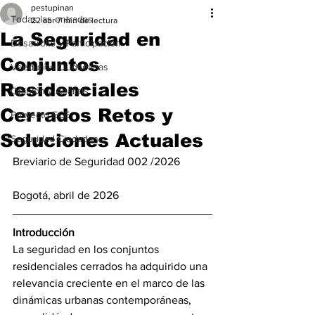
pestupinan
Todas las entradas
22 abr
7 min de lectura
La Seguridad en
Desarrollo y Participación
Conjuntos
Veedurías Ciudadanas
Residenciales
Opinión y Análisis
Cerrados Retos y
Proyecto ECE
Soluciones Actuales
Seguridad Ciudadana
Breviario de Seguridad 002 /2026
Bogotá, abril de 2026
Introducción
La seguridad en los conjuntos 
residenciales cerrados ha adquirido una 
relevancia creciente en el marco de las 
dinámicas urbanas contemporáneas, 