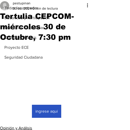
pestupinan
Todas las entradas
30 oct 2024
0 min de lectura
Tertulia CEPCOM-
Desarrollo y Participación
miércoles 30 de
Veedurías Ciudadanas
Octubre, 7:30 pm
Opinión y Análisis
Proyecto ECE
Seguridad Ciudadana
ingrese aqui
Opinión y Análisis