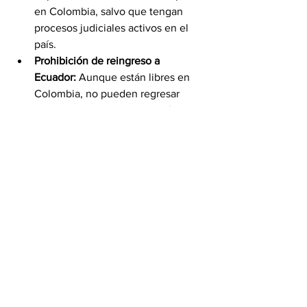
en Colombia, salvo que tengan 
procesos judiciales activos en el 
país.
Prohibición de reingreso a 
Ecuador:
 Aunque están libres en 
Colombia, no pueden regresar 
legalmente a Ecuador por décadas, 
lo que puede limitar sus 
oportunidades laborales o 
familiares transfronterizas.
¿Qué implica esto para los deportados?
Si no tienen procesos judiciales 
activos en Colombia, 
no se les 
puede privar de libertad
 solo por 
haber sido condenados en otro 
país.
Las autoridades colombianas  