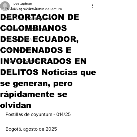
pestupinan
Todas las entradas
26 ago 2025
4 min de lectura
DEPORTACION DE
Desarrollo y Participación
COLOMBIANOS
Veedurías Ciudadanas
DESDE ECUADOR,
Opinión y Análisis
CONDENADOS E
Proyecto ECE
INVOLUCRADOS EN
Seguridad Ciudadana
DELITOS Noticias que
se generan, pero
rápidamente se
olvidan
Postillas de coyuntura - 014/25 
Bogotá, agosto de 2025